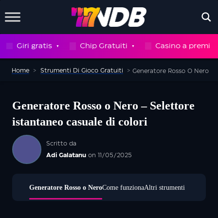
Giri gratis
Chip Gratuiti
Casino a premi
Home
>
Strumenti Di Gioco Gratuiti
>
Generatore Rosso O Nero
Generatore Rosso o Nero – Selettore
istantaneo casuale di colori
Scritto da
Adi Galatanu
on 11/05/2025
Generatore Rosso o Nero
Come funziona
Altri strumenti