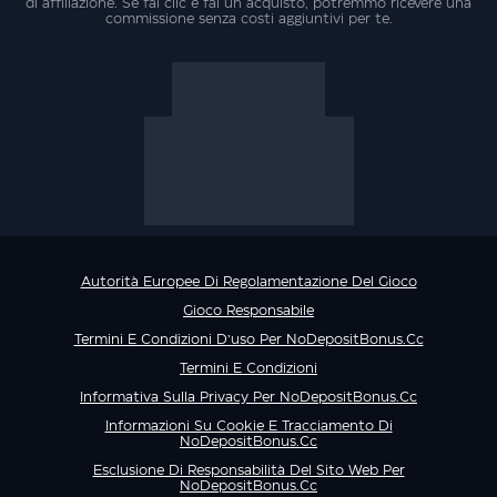
di affiliazione. Se fai clic e fai un acquisto, potremmo ricevere una
commissione senza costi aggiuntivi per te.
Autorità Europee Di Regolamentazione Del Gioco
Gioco Responsabile
Termini E Condizioni D’uso Per NoDepositBonus.cc
Termini E Condizioni
Informativa Sulla Privacy Per NoDepositBonus.cc
Informazioni Su Cookie E Tracciamento Di
NoDepositBonus.cc
Esclusione Di Responsabilità Del Sito Web Per
NoDepositBonus.cc