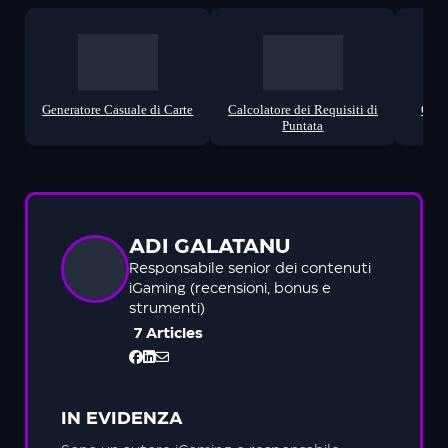
Generatore Casuale di Carte
Calcolatore dei Requisiti di
Gene
Puntata
ADI GALATANU
Responsabile senior dei contenuti
iGaming (recensioni, bonus e
strumenti)
7 Articles
IN EVIDENZA