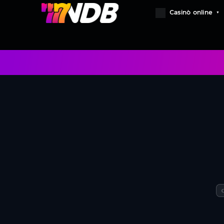
Casinò online