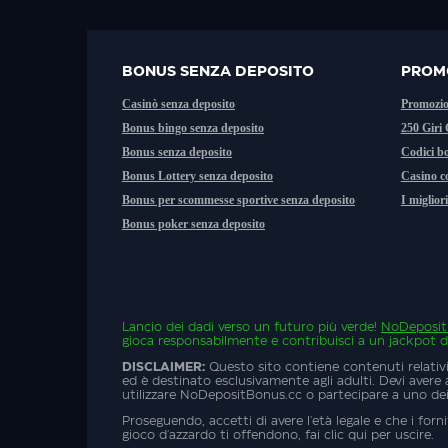
BONUS SENZA DEPOSITO
PROMO
Casinò senza deposito
Promozio
Bonus bingo senza deposito
250 Giri 
Bonus senza deposito
Codici bo
Bonus Lottery senza deposito
Casino c
Bonus per scommesse sportive senza deposito
I miglior
Bonus poker senza deposito
Lancio dei dadi verso un futuro più verde!
NoDeposit
gioca responsabilmente e contribuisci a un jackpot di
DISCLAIMER:
Questo sito contiene contenuti relativi 
ed è destinato esclusivamente agli adulti. Devi avere 
utilizzare NoDepositBonus.cc o partecipare a uno de
Proseguendo, accetti di avere l'età legale e che i forn
gioco d'azzardo ti offendono, fai clic qui per uscire.