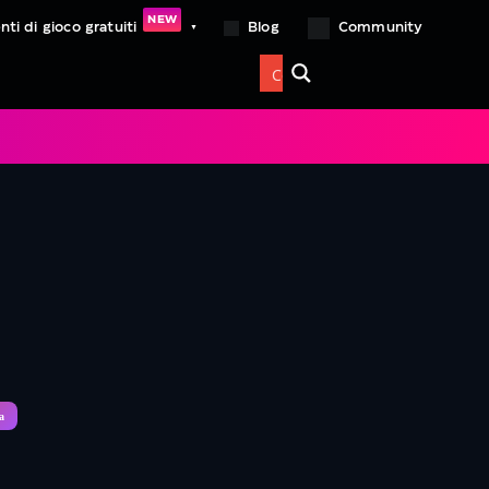
NEW
ti di gioco gratuiti
Blog
Community
a