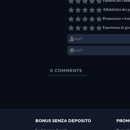
Fairness del casi
Affidabilità dei p
Promozioni e bo
Esperienza di gi
0
COMMENTS
BONUS SENZA DEPOSITO
PROMO