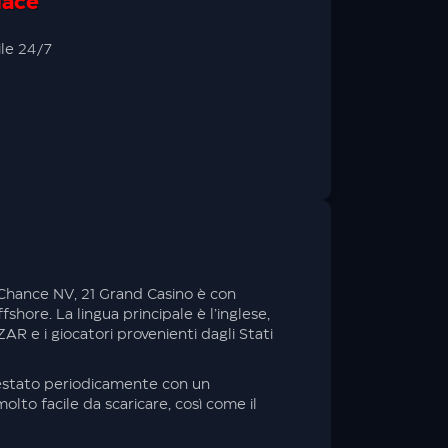
iace
ile 24/7
 Chance NV, 21 Grand Casino è con
shore. La lingua principale è l’inglese,
R e i giocatori provenienti dagli Stati
 testato periodicamente con un
olto facile da scaricare, così come il