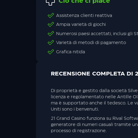
Ciò che ci piace
Assistenza clienti reattiva
Ampia varietà di giochi
Numerosi paesi accettati, inclusi gli St
Varietà di metodi di pagamento
Grafica nitida
RECENSIONE COMPLETA DI 
Di proprietà e gestito dalla società Si
licenza e regolamentato nelle Antille Ola
ma è supportato anche il tedesco. Le va
Uniti sono i benvenuti.
21 Grand Casino funziona su Rival Softw
generatore di numeri casuali tramite una 
processo di registrazione.