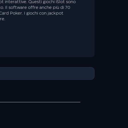
lot interattive. Questi giochi iSlot sono
o. Il software offre anche più di 70
 Card Poker. I giochi con jackpot
re.