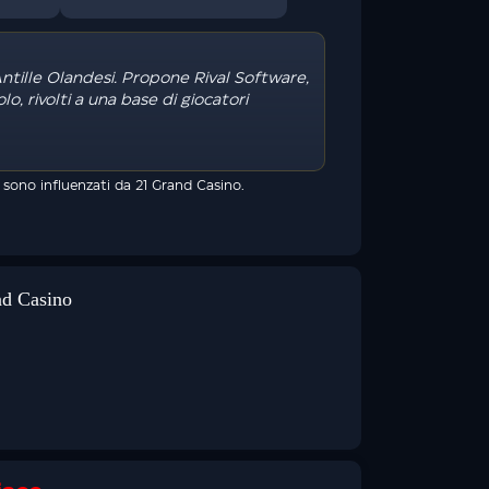
Antille Olandesi. Propone Rival Software,
o, rivolti a una base di giocatori
n sono influenzati da 21 Grand Casino.
nd Casino