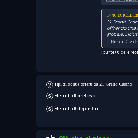
NOTA DELL'E
21 Grand Casin
offrendo una ga
globale, inclusi
—
Nicola David
I punteggi delle rec
Tipi di bonus offerti da 21 Grand Casino
Metodi di prelievo:
Metodi di deposito: