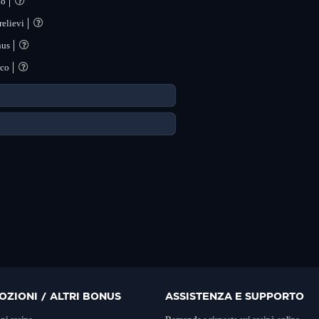
nò
relievi
nus
oco
Name*
Email*
ZIONI / ALTRI BONUS
ASSISTENZA E SUPPORTO