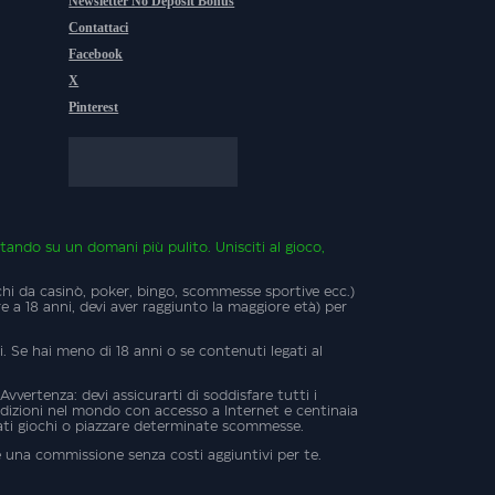
Newsletter No Deposit Bonus
Contattaci
Facebook
X
Pinterest
ando su un domani più pulito. Unisciti al gioco,
ochi da casinò, poker, bingo, scommesse sportive ecc.)
e a 18 anni, devi aver raggiunto la maggiore età) per
i. Se hai meno di 18 anni o se contenuti legati al
vertenza: devi assicurarti di soddisfare tutti i
risdizioni nel mondo con accesso a Internet e centinaia
minati giochi o piazzare determinate scommesse.
re una commissione senza costi aggiuntivi per te.