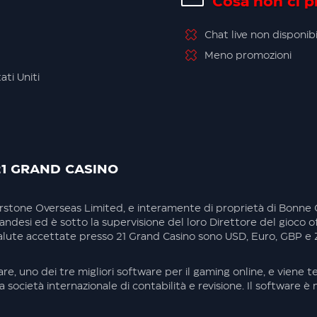
Cosa non ci p
Chat live non disponib
Meno promozioni
ati Uniti
21 GRAND CASINO
lverstone Overseas Limited, e interamente di proprietà di Bonne
ndesi ed è sotto la supervisione del loro Direttore del gioco off
lute accettate presso 21 Grand Casino sono USD, Euro, GBP e ZA
are, uno dei tre migliori software per il gaming online, e viene
società internazionale di contabilità e revisione. Il software è m