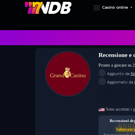
Casinò online
Recensione e 
Pronto a giocare su 2
Aggiunto da
Ni
Aggiornato da
Questo articolo è 
Sono accettati i 
Recensioni deg
Valuta per 
Estrazione mensile d