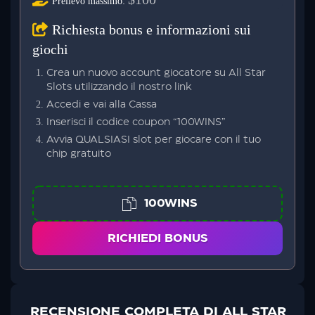
Prelievo massimo:
Richiesta bonus e informazioni sui
giochi
Crea un nuovo account giocatore su All Star
Slots utilizzando il nostro link
Accedi e vai alla Cassa
Inserisci il codice coupon “100WINS”
Avvia QUALSIASI slot per giocare con il tuo
chip gratuito
100WINS
RICHIEDI BONUS
RECENSIONE COMPLETA DI ALL STAR