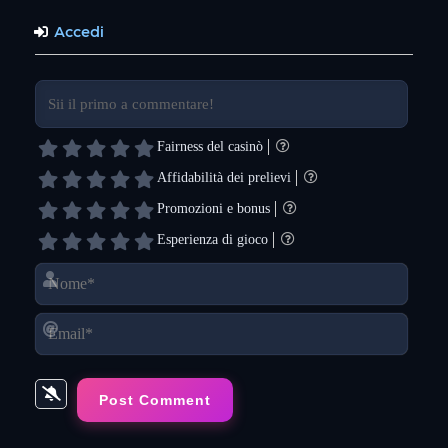
Accedi
Fairness del casinò
Affidabilità dei prelievi
Promozioni e bonus
Esperienza di gioco
Name*
Email*