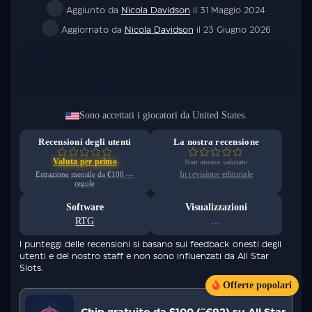
Aggiunto da
Nicola Davidson
il 31 Maggio 2024
Aggiornato da
Nicola Davidson
il 23 Giugno 2026
Questo articolo è stato tradotto con il supporto dell’AI e
revisionato dal nostro team editoriale per chiarezza, accuratezza
e rilevanza locale.
Sono accettati i giocatori da United States.
Recensioni degli utenti
La nostra recensione
Valuta per primo
Non ancora valutato
In revisione editoriale
Estrazione mensile da €100 —
regole
Software
Visualizzazioni
RTG
…
I punteggi delle recensioni si basano sui feedback onesti degli
utenti e del nostro staff e non sono influenzati da All Star
Slots.
Offerte popolari