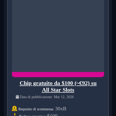
Chip gratuito da $100 (~€92) su
All Star Slots
Data di pubblicazione: Mar 12, 2026
30xB
Requisito di scommessa:
$100