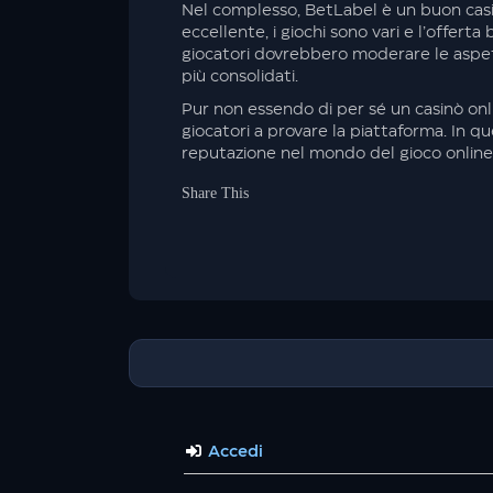
Nel complesso, BetLabel è un buon casinò
eccellente, i giochi sono vari e l’offert
giocatori dovrebbero moderare le aspetta
più consolidati.
Pur non essendo di per sé un casinò onli
giocatori a provare la piattaforma. In 
reputazione nel mondo del gioco online
Share This
Accedi