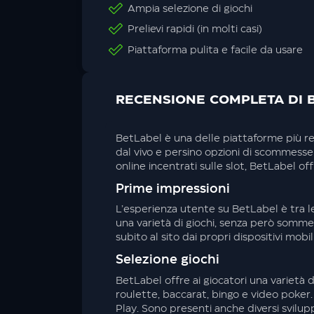
Ampia selezione di giochi
Prelievi rapidi (in molti casi)
Piattaforma pulita e facile da usare
RECENSIONE COMPLETA DI 
BetLabel è una delle piattaforme più rece
dal vivo e persino opzioni di scommesse s
online incentrati sulle slot, BetLabel of
Prime impressioni
L’esperienza utente su BetLabel è tra le 
una varietà di giochi, senza però somme
subito al sito dai propri dispositivi mobi
Selezione giochi
BetLabel offre ai giocatori una varietà di
roulette, baccarat, bingo e video poker.
Play. Sono presenti anche diversi sviluppa