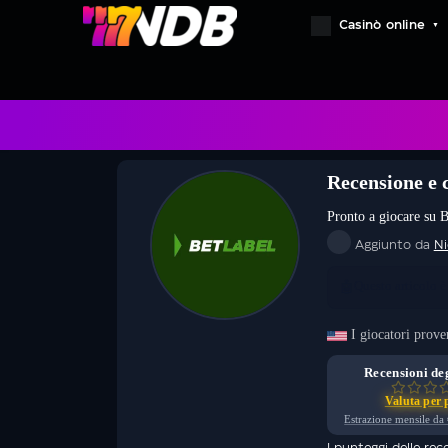
Casinò online
Recensione e 
Pronto a giocare su B
Aggiunto da
Ni
Questo articolo è 
I giocatori prove
Recensioni deg
Valuta per 
Estrazione mensile d