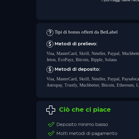
I punteggi delle rec
Tipi di bonus offerti da BetLabel
Metodi di prelievo:
Visa, MasterCard, Skrill, Neteller, Paypal, Muchbett
Jeton, EcoPayz, Bitcoin, Ripple, Solana
Metodi di deposito:
Visa, MasterCard, Skrill, Neteller, Paypal, Paysafec
Astropay, Trustly, Muchbetter, Bitcoin, Ethereum, L
Ciò che ci piace
Deposito minimo basso
Molti metodi di pagamento