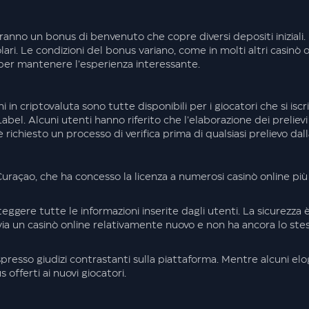
ranno un bonus di benvenuto che copre diversi depositi iniziali.
ari. Le condizioni del bonus variano, come in molti altri casinò o
 per mantenere l’esperienza interessante.
i in criptovaluta sono tutte disponibili per i giocatori che si iscr
el. Alcuni utenti hanno riferito che l’elaborazione dei preliev
è richiesto un processo di verifica prima di qualsiasi prelievo dal
è Curaçao, che ha concesso la licenza a numerosi casinò online pi
oteggere tutte le informazioni inserite dagli utenti. La sicurezza è 
a un casinò online relativamente nuovo e non ha ancora lo stesso
resso giudizi contrastanti sulla piattaforma. Mentre alcuni elogi
s offerti ai nuovi giocatori.