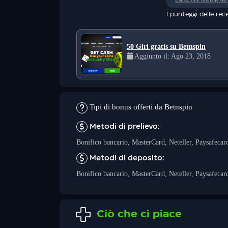
I punteggi delle rec
50 Giri gratis su Betnspin
Aggiunto il: Ago 23, 2018
Tipi di bonus offerti da Betnspin
Metodi di prelievo:
Bonifico bancario, MasterCard, Neteller, Paysafecar
Metodi di deposito:
Bonifico bancario, MasterCard, Neteller, Paysafecar
Ciò che ci piace