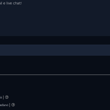
l e live chat!
nò
relievi