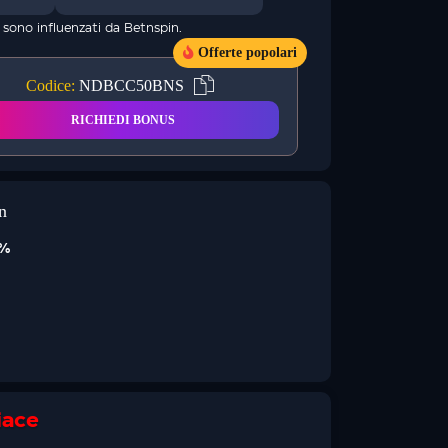
n sono influenzati da Betnspin.
Offerte popolari
Codice:
NDBCC50BNS
RICHIEDI BONUS
n
7%
iace