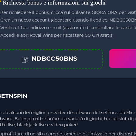
Richiesta bonus e informazioni sui giochi
Per richiedere il bonus, clicca sul pulsante GIOCA ORA per visit
Crea un nuovo account giocatore usando il codice: NDBCC50B
Verifica il tuo indirizzo e-mail (assicurati di controllare le car
Accedi e apri Royal Wins per riscattare 50 Giri gratis
NDBCC50BNS
BETNSPIN
 da alcuni dei migliori provider di software del settore, da M
oftware, Betnspin offre un’ampia varietà di giochi, tra cui slot
tte live, blackjack live e video poker!
approfittare di un sito completamente ottimizzato per dispositiv