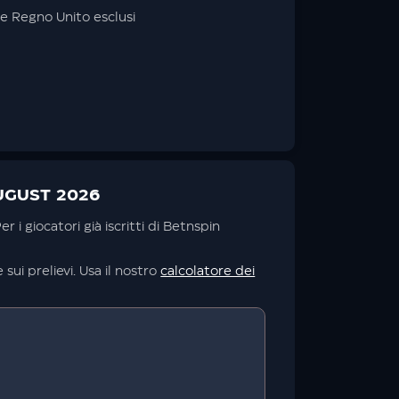
i e Regno Unito esclusi
UGUST 2026
r i giocatori già iscritti di Betnspin
ui prelievi. Usa il nostro
calcolatore dei