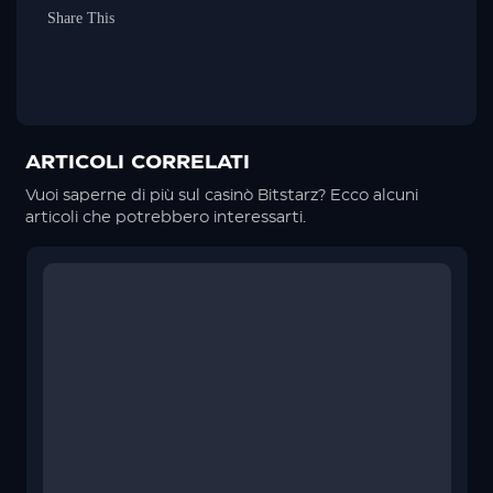
Share This
ARTICOLI CORRELATI
Vuoi saperne di più sul casinò Bitstarz? Ecco alcuni
articoli che potrebbero interessarti.