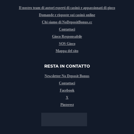
Il nostro team di autori esperti di casinò e appassionati di gioco
Domande e risposte sui casinò online
Chi siamo di NoDepositBonus.cc
Contattaci
Gioco Responsabile
SOS Gioco
Mappa del sito
RESTA IN CONTATTO
Newsletter No Deposit Bonus
Contattaci
Facebook
X
Pinterest