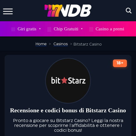
Giri gratis
Chip Gratuiti
Casino a premi
Home
>
Casinos
>
Bitstarz Casino
18+
Recensione e codici bonus di Bitstarz Casino
Pronto a giocare su Bitstarz Casino? Leggi la nostra
recensione per scoprirne l'affidabilità e ottenere i
codici bonus!