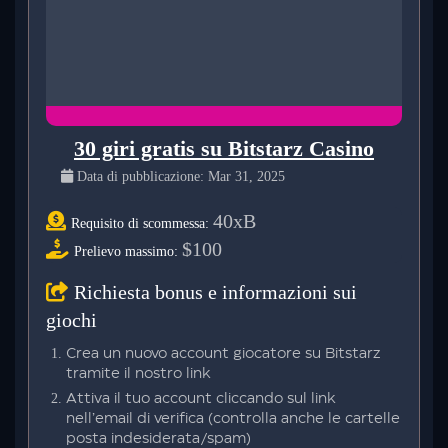
30 giri gratis su Bitstarz Casino
Data di pubblicazione: Mar 31, 2025
40xB
Requisito di scommessa:
$100
Prelievo massimo:
Richiesta bonus e informazioni sui
giochi
Crea un nuovo account giocatore su Bitstarz
tramite il nostro link
Attiva il tuo account cliccando sul link
nell’email di verifica (controlla anche le cartelle
posta indesiderata/spam)