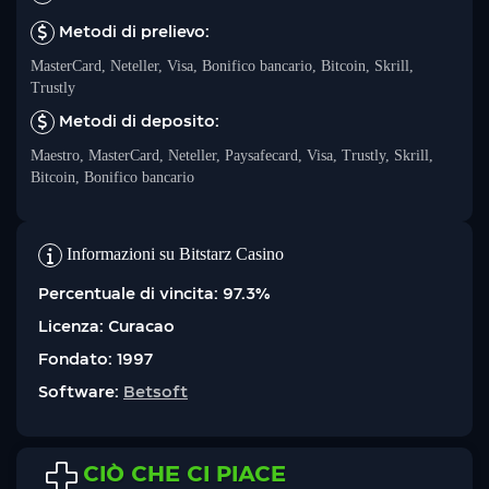
Metodi di prelievo:
MasterCard, Neteller, Visa, Bonifico bancario, Bitcoin, Skrill,
Trustly
Metodi di deposito:
Maestro, MasterCard, Neteller, Paysafecard, Visa, Trustly, Skrill,
Bitcoin, Bonifico bancario
Informazioni su Bitstarz Casino
Percentuale di vincita:
97.3%
Licenza:
Curacao
Fondato:
1997
Software:
Betsoft
CIÒ CHE CI PIACE