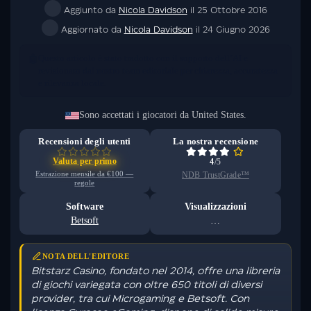
Aggiunto da
Nicola Davidson
il 25 Ottobre 2016
Aggiornato da
Nicola Davidson
il 24 Giugno 2026
Questo articolo è stato tradotto con il supporto dell’AI e
revisionato dal nostro team editoriale per chiarezza, accuratezza
e rilevanza locale.
Sono accettati i giocatori da United States.
Recensioni degli utenti
La nostra recensione
Valuta per primo
4
/5
Estrazione mensile da €100 —
NDB TrustGrade™
regole
Software
Visualizzazioni
Betsoft
…
NOTA DELL'EDITORE
Bitstarz Casino, fondato nel 2014, offre una libreria
di giochi variegata con oltre 650 titoli di diversi
provider, tra cui Microgaming e Betsoft. Con