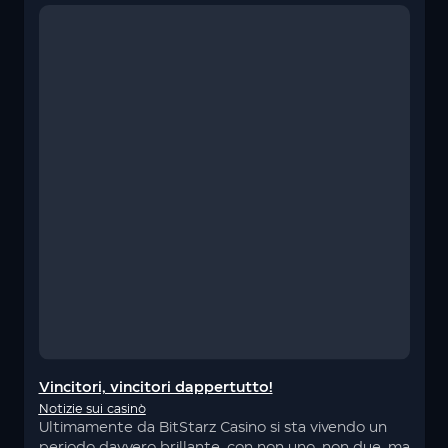
Vincitori, vincitori dappertutto!
Notizie sui casinò
Ultimamente da BitStarz Casino si sta vivendo un
periodo davvero brillante, con non uno, non due, ma