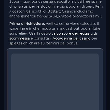
Scopri nuovi bonus senza deposito, inclusi free spin e
chip gratis, per le slot online più popolari di oggi. Per i
giocatori già iscritti di Bitstarz Casino includiamo
anche generosi
bonus di deposito
e promozioni simili.
Prima di richiedere:
verifica come viene calcolato il
wagering e in che modo un max cashout può influire
sui prelievi. Usa il nostro
calcolatore dei requisiti di
scommessa
e consulta il
Accademia del casinò
per
spiegazioni chiare sui termini del bonus.