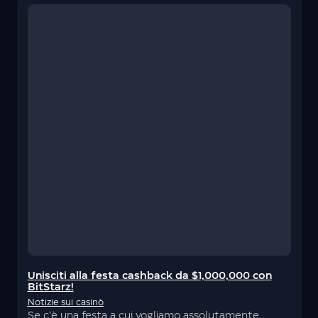
Unisciti alla festa cashback da $1,000,000 con
BitStarz!
Notizie sui casinò
Se c’è una festa a cui vogliamo assolutamente