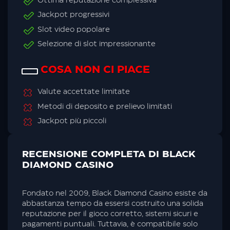
Ottima reputazione complessiva
Jackpot progressivi
Slot video popolare
Selezione di slot impressionante
COSA NON CI PIACE
Valute accettate limitate
Metodi di deposito e prelievo limitati
Jackpot più piccoli
RECENSIONE COMPLETA DI BLACK
DIAMOND CASINO
Fondato nel 2009, Black Diamond Casino esiste da
abbastanza tempo da essersi costruito una solida
reputazione per il gioco corretto, sistemi sicuri e
pagamenti puntuali. Tuttavia, è compatibile solo