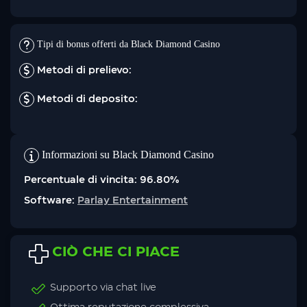
Tipi di bonus offerti da Black Diamond Casino
Metodi di prelievo:
Metodi di deposito:
Informazioni su Black Diamond Casino
Percentuale di vincita:
96.80%
Software:
Parlay Entertainment
CIÒ CHE CI PIACE
Supporto via chat live