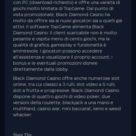
con PC (download richiesto) e offre una varietà di
giochi molto limitata di TopGame. Dal punto di
vista promozionale, Black Diamond Casino ha
molto da offrire sia ai nuovi giocatori sia a quelli già
attivi. Il software TopGame alimenta Black
Diamond Casino. Il client scaricabile non è molto
pesante e ospita meno di cento giochi, ma la
qualità di grafica, gameplay e funzionalità è
ammirevole. I giocatori possono accedere
all’assistenza e visualizzare il proprio account, i
bonus e le eventuali promozioni idonee
direttamente dalla lobby.
Black Diamond Casino offre anche numerose slot
online, tra cui classici a 3 rulli, slot video a 5 rulli,
slot a frutta e progressive. Black Diamond Casino
dispone di quattro giochi di video poker, due
versioni della roulette, blackjack a una mano e
multihand, casino war, mini baccarat, keno e weed
whacker.
Share This