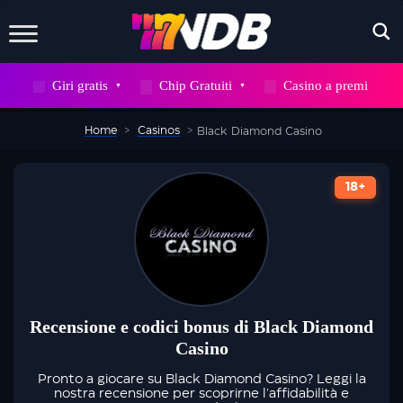
Giri gratis
Chip Gratuiti
Casino a premi
Home
>
Casinos
>
Black Diamond Casino
18+
Recensione e codici bonus di Black Diamond
Casino
Pronto a giocare su Black Diamond Casino? Leggi la
nostra recensione per scoprirne l'affidabilità e