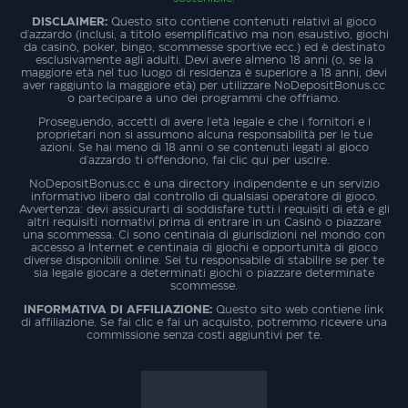
DISCLAIMER:
Questo sito contiene contenuti relativi al gioco
d'azzardo (inclusi, a titolo esemplificativo ma non esaustivo, giochi
da casinò, poker, bingo, scommesse sportive ecc.) ed è destinato
esclusivamente agli adulti. Devi avere almeno 18 anni (o, se la
maggiore età nel tuo luogo di residenza è superiore a 18 anni, devi
aver raggiunto la maggiore età) per utilizzare NoDepositBonus.cc
o partecipare a uno dei programmi che offriamo.
Proseguendo, accetti di avere l'età legale e che i fornitori e i
proprietari non si assumono alcuna responsabilità per le tue
azioni. Se hai meno di 18 anni o se contenuti legati al gioco
d'azzardo ti offendono, fai clic qui per uscire.
NoDepositBonus.cc è una directory indipendente e un servizio
informativo libero dal controllo di qualsiasi operatore di gioco.
Avvertenza: devi assicurarti di soddisfare tutti i requisiti di età e gli
altri requisiti normativi prima di entrare in un Casinò o piazzare
una scommessa. Ci sono centinaia di giurisdizioni nel mondo con
accesso a Internet e centinaia di giochi e opportunità di gioco
diverse disponibili online. Sei tu responsabile di stabilire se per te
sia legale giocare a determinati giochi o piazzare determinate
scommesse.
INFORMATIVA DI AFFILIAZIONE:
Questo sito web contiene link
di affiliazione. Se fai clic e fai un acquisto, potremmo ricevere una
commissione senza costi aggiuntivi per te.