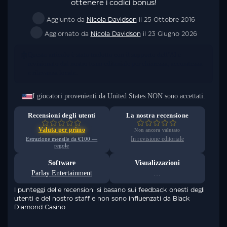
ottenere i codici bonus!
Aggiunto da
Nicola Davidson
il 25 Ottobre 2016
Aggiornato da
Nicola Davidson
il 23 Giugno 2026
Questo articolo è stato tradotto con il supporto dell’AI e
revisionato dal nostro team editoriale per chiarezza, accuratezza
e rilevanza locale.
I giocatori provenienti da United States NON sono accettati.
Recensioni degli utenti
La nostra recensione
Valuta per primo
Non ancora valutato
In revisione editoriale
Estrazione mensile da €100 —
regole
Software
Visualizzazioni
Parlay Entertainment
…
I punteggi delle recensioni si basano sui feedback onesti degli
utenti e del nostro staff e non sono influenzati da Black
Diamond Casino.