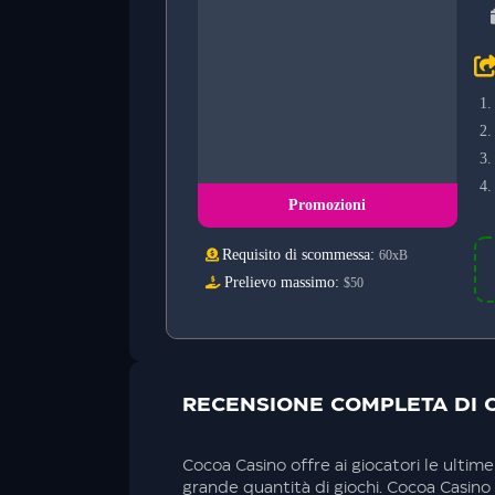
Promozioni
Requisito di scommessa:
60xB
Prelievo massimo:
$50
RECENSIONE COMPLETA DI 
Cocoa Casino offre ai giocatori le ultime
grande quantità di giochi. Cocoa Casino