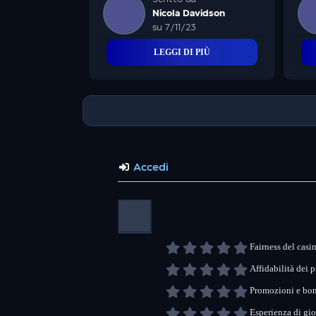
Nicola Davidson
su 7/11/23
LEGGI DI PIÙ
Accedi
Fairness del casi
Affidabilità dei p
Promozioni e bo
Esperienza di gi