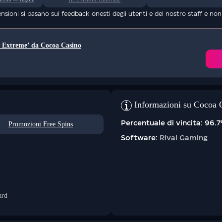
ensioni si basano sui feedback onesti degli utenti e del nostro staff e no
lo Extreme’ da Cocoa Casino
Informazioni su Cocoa 
Percentuale di vincita:
96.
Promozioni Free Spins
Software:
Rival Gaming
ard