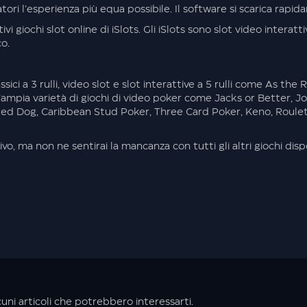
atori l’esperienza più equa possibile. Il software si scarica rapi
ivi giochi slot online di iSlots. Gli iSlots sono slot video interatt
co.
ssici a 3 rulli, video slot e slot interattive a 5 rulli come As the
n’ampia varietà di giochi di video poker come Jacks or Better, J
Red Dog, Caribbean Stud Poker, Three Card Poker, Keno, Roulet
o, ma non ne sentirai la mancanza con tutti gli altri giochi dispo
uni articoli che potrebbero interessarti.