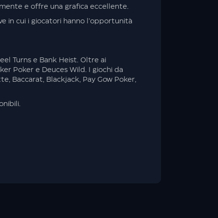
damente e offre una grafica eccellente.
ive in cui i giocatori hanno l’opportunità
 Reel Turns e Bank Heist. Oltre ai
oker Poker e Deuces Wild. I giochi da
te, Baccarat, Blackjack, Pay Gow Poker,
nibili.