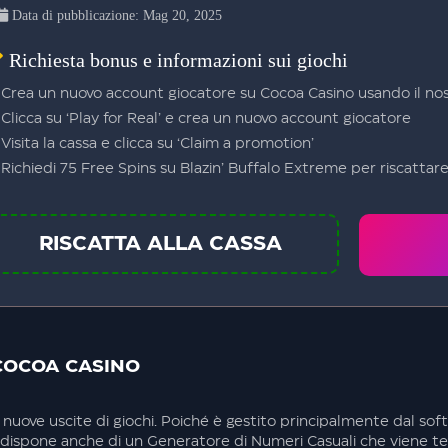
Data di pubblicazione: Mag 20, 2025
Richiesta bonus e informazioni sui giochi
Crea un nuovo account giocatore su Cocoa Casino usando il nos
Clicca su ‘Play for Real’ e crea un nuovo account giocatore
Visita la cassa e clicca su ‘Claim a promotion’
Richiedi 75 Free Spins su Blazin’ Buffalo Extreme per riscattare i 
RISCATTA ALLA CASSA
COCOA CASINO
 nuove uscite di giochi. Poiché è gestito principalmente dal soft
 dispone anche di un Generatore di Numeri Casuali che viene t