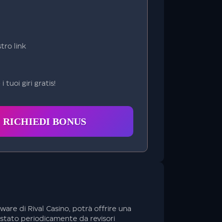
tro link
tuoi giri gratis!
RICHIEDI BONUS
ware di Rival Casino, potrà offrire una
estato periodicamente da revisori