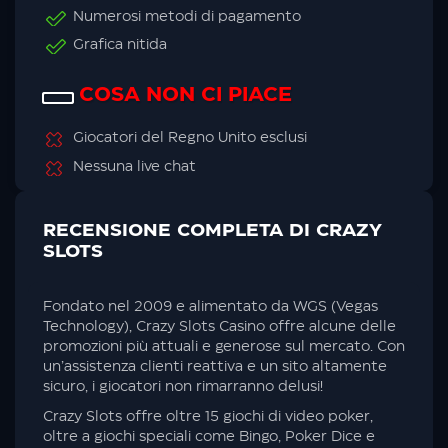
Numerosi metodi di pagamento
Grafica nitida
COSA NON CI PIACE
Giocatori del Regno Unito esclusi
Nessuna live chat
RECENSIONE COMPLETA DI CRAZY
SLOTS
Fondato nel 2009 e alimentato da WGS (Vegas
Technology), Crazy Slots Casino offre alcune delle
promozioni più attuali e generose sul mercato. Con
un’assistenza clienti reattiva e un sito altamente
sicuro, i giocatori non rimarranno delusi!
Crazy Slots offre oltre 15 giochi di video poker,
oltre a giochi speciali come Bingo, Poker Dice e