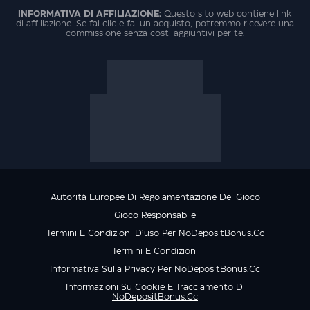
INFORMATIVA DI AFFILIAZIONE:
Questo sito web contiene link
di affiliazione. Se fai clic e fai un acquisto, potremmo ricevere una
commissione senza costi aggiuntivi per te.
Autorità Europee Di Regolamentazione Del Gioco
Gioco Responsabile
Termini E Condizioni D’uso Per NoDepositBonus.cc
Termini E Condizioni
Informativa Sulla Privacy Per NoDepositBonus.cc
Informazioni Su Cookie E Tracciamento Di
NoDepositBonus.cc