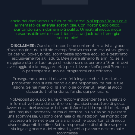
Lancio dei dadi verso un futuro più verde!
NoDepositBonus.cc
è
alimentato da energia sostenibile.
Con hosting ecologico,
puntando su un domani più pulito. Unisciti al gioco, gioca
responsabilmente e contribuisci a un jackpot di energia
sostenibile!
DISCLAIMER:
Questo sito contiene contenuti relativi al gioco
d'azzardo (inclusi, a titolo esemplificativo ma non esaustivo, giochi
da casinò, poker, bingo, scommesse sportive ecc.) ed è destinato
esclusivamente agli adulti. Devi avere almeno 18 anni (o, se la
maggiore età nel tuo luogo di residenza è superiore a 18 anni, devi
aver raggiunto la maggiore età) per utilizzare NoDepositBonus.cc
o partecipare a uno dei programmi che offriamo.
Proseguendo, accetti di avere l'età legale e che i fornitori e i
proprietari non si assumono alcuna responsabilità per le tue
azioni. Se hai meno di 18 anni o se contenuti legati al gioco
d'azzardo ti offendono, fai clic qui per uscire.
NoDepositBonus.cc è una directory indipendente e un servizio
informativo libero dal controllo di qualsiasi operatore di gioco.
Avvertenza: devi assicurarti di soddisfare tutti i requisiti di età e gli
altri requisiti normativi prima di entrare in un Casinò o piazzare
una scommessa. Ci sono centinaia di giurisdizioni nel mondo con
accesso a Internet e centinaia di giochi e opportunità di gioco
diverse disponibili online. Sei tu responsabile di stabilire se per te
sia legale giocare a determinati giochi o piazzare determinate
scommesse.