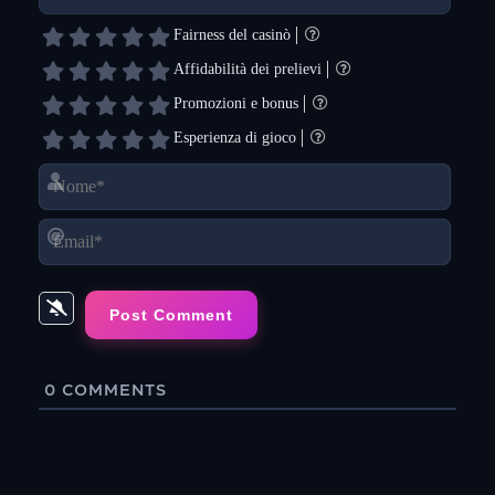
Fairness del casinò
Affidabilità dei prelievi
Promozioni e bonus
Esperienza di gioco
Name*
Email*
0
COMMENTS