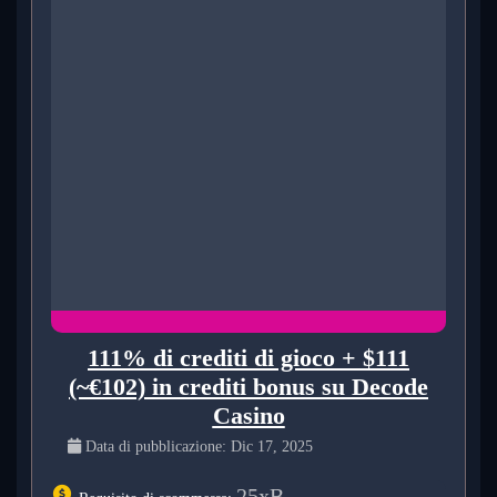
111% di crediti di gioco + $111
(~€102) in crediti bonus su Decode
Casino
Data di pubblicazione: Dic 17, 2025
25xB