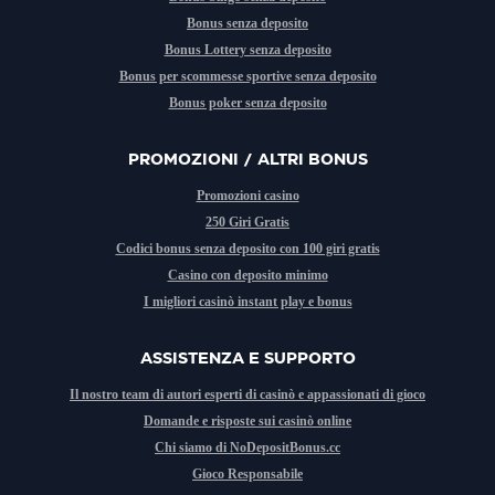
Bonus senza deposito
Bonus Lottery senza deposito
Bonus per scommesse sportive senza deposito
Bonus poker senza deposito
PROMOZIONI / ALTRI BONUS
Promozioni casino
250 Giri Gratis
Codici bonus senza deposito con 100 giri gratis
Casino con deposito minimo
I migliori casinò instant play e bonus
ASSISTENZA E SUPPORTO
Il nostro team di autori esperti di casinò e appassionati di gioco
Domande e risposte sui casinò online
Chi siamo di NoDepositBonus.cc
Gioco Responsabile