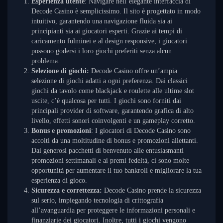
Esperienza utente
: Navigare nell’elegante interfaccia di
Decode Casino è semplicissimo. Il sito è progettato in modo
intuitivo, garantendo una navigazione fluida sia ai
principianti sia ai giocatori esperti. Grazie ai tempi di
caricamento fulminei e al design responsive, i giocatori
possono godersi i loro giochi preferiti senza alcun
problema.
Selezione di giochi:
Decode Casino offre un’ampia
selezione di giochi adatti a ogni preferenza. Dai classici
giochi da tavolo come blackjack e roulette alle ultime slot
uscite, c’è qualcosa per tutti. I giochi sono forniti dai
principali provider di software, garantendo grafica di alto
livello, effetti sonori coinvolgenti e un gameplay corretto.
Bonus e promozioni
: I giocatori di Decode Casino sono
accolti da una moltitudine di bonus e promozioni allettanti.
Dai generosi pacchetti di benvenuto alle entusiasmanti
promozioni settimanali e ai premi fedeltà, ci sono molte
opportunità per aumentare il tuo bankroll e migliorare la tua
esperienza di gioco.
Sicurezza e correttezza:
Decode Casino prende la sicurezza
sul serio, impiegando tecnologia di crittografia
all’avanguardia per proteggere le informazioni personali e
finanziarie dei giocatori. Inoltre, tutti i giochi vengono