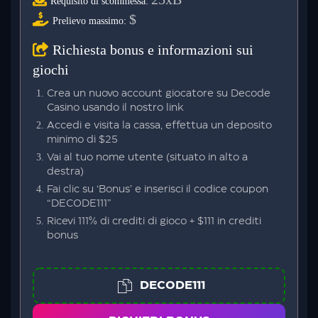
Requisito di scommessa:
$
Prelievo massimo:
Richiesta bonus e informazioni sui
giochi
Crea un nuovo account giocatore su Decode
Casino usando il nostro link
Accedi e visita la cassa, effettua un deposito
minimo di $25
Vai al tuo nome utente (situato in alto a
destra)
Fai clic su ‘Bonus’ e inserisci il codice coupon
“DECODE111”
Ricevi 111% di crediti di gioco + $111 in crediti
bonus
DECODE111