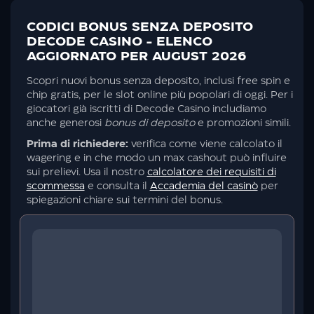
CODICI BONUS SENZA DEPOSITO
DECODE CASINO - ELENCO
AGGIORNATO PER AUGUST 2026
Scopri nuovi bonus senza deposito, inclusi free spin e
chip gratis, per le slot online più popolari di oggi. Per i
giocatori già iscritti di Decode Casino includiamo
anche generosi
bonus di deposito
e promozioni simili.
Prima di richiedere:
verifica come viene calcolato il
wagering e in che modo un max cashout può influire
sui prelievi. Usa il nostro
calcolatore dei requisiti di
scommessa
e consulta il
Accademia del casinò
per
spiegazioni chiare sui termini del bonus.