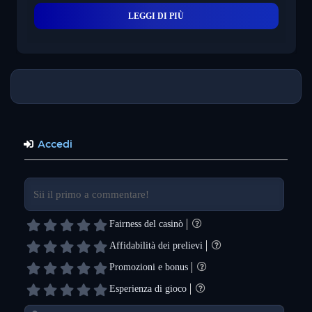
LEGGI DI PIÙ
Accedi
Fairness del casinò
Affidabilità dei prelievi
Promozioni e bonus
Esperienza di gioco
Name*