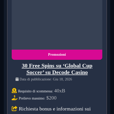
Promozioni
30 Free Spins su ‘Global Cup
Soccer’ su Decode Casino
Data di pubblicazione: Giu 18, 2026
40xB
Requisito di scommessa:
$200
Prelievo massimo:
Richiesta bonus e informazioni sui