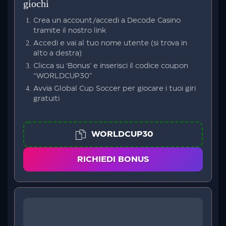
giochi
Crea un account/accedi a Decode Casino
tramite il nostro link
Accedi e vai al tuo nome utente (si trova in
alto a destra)
Clicca su ‘Bonus’ e inserisci il codice coupon
“WORLDCUP30”
Avvia Global Cup Soccer per giocare i tuoi giri
gratuiti
WORLDCUP30
RICHIEDI BONUS