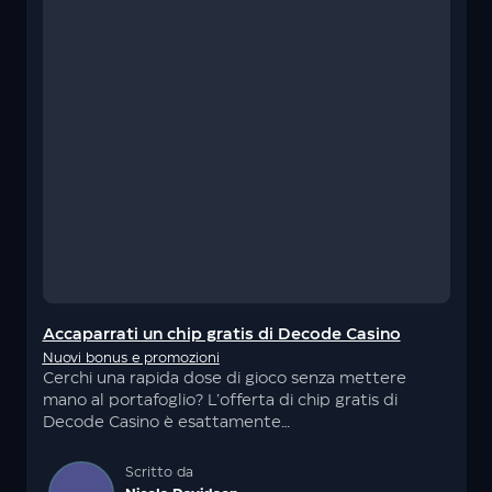
Accaparrati un chip gratis di Decode Casino
Nuovi bonus e promozioni
Cerchi una rapida dose di gioco senza mettere
mano al portafoglio? L’offerta di chip gratis di
Decode Casino è esattamente…
Scritto da