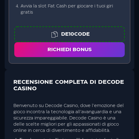
Avvia la slot Fat Cash per giocare i tuoi giri
gratis
DE10CODE
RICHIEDI BONUS
RECENSIONE COMPLETA DI DECODE
CASINO
Benvenuto su Decode Casino, dove l’emozione del
gioco incontra la tecnologia all’avanguardia e una
sicurezza impareggiabile. Decode Casino è una
delle scelte migliori per gli appassionati di gioco
online in cerca di divertimento e affidabilità.