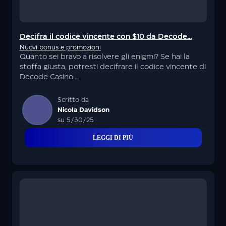
Decifra il codice vincente con $10 da Decode…
Nuovi bonus e promozioni
Quanto sei bravo a risolvere gli enigmi? Se hai la
stoffa giusta, potresti decifrare il codice vincente di
Decode Casino.…
Scritto da
Nicola Davidson
su 5/30/25
LEGGI DI PIÙ