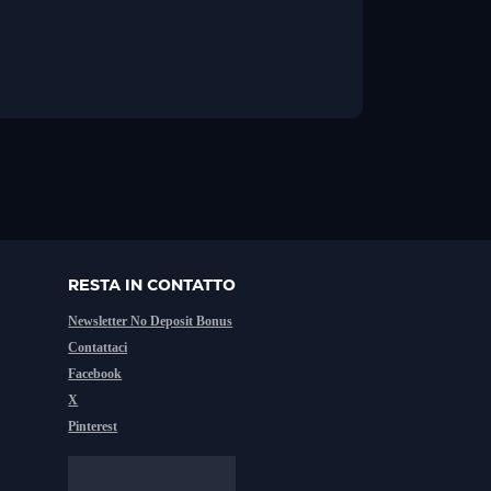
RESTA IN CONTATTO
Newsletter No Deposit Bonus
Contattaci
Facebook
X
Pinterest