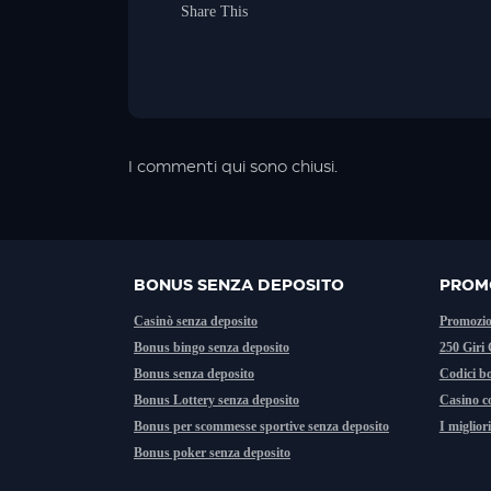
Share This
I commenti qui sono chiusi.
BONUS SENZA DEPOSITO
PROMO
Casinò senza deposito
Promozio
Bonus bingo senza deposito
250 Giri 
Bonus senza deposito
Codici bo
Bonus Lottery senza deposito
Casino c
Bonus per scommesse sportive senza deposito
I miglior
Bonus poker senza deposito