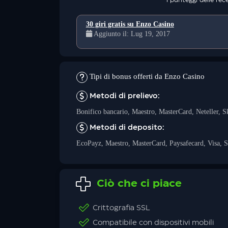
I punteggi delle rec
30 giri gratis su Enzo Casino
Aggiunto il: Lug 19, 2017
Tipi di bonus offerti da Enzo Casino
Metodi di prelievo:
Bonifico bancario, Maestro, MasterCard, Neteller, Sk
Metodi di deposito:
EcoPayz, Maestro, MasterCard, Paysafecard, Visa, S
Ciò che ci piace
Crittografia SSL
Compatibile con dispositivi mobili