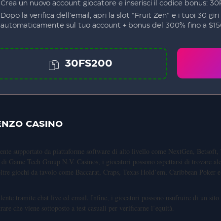
Crea un nuovo account giocatore e inserisci il codice bonus: 3
Dopo la verifica dell’email, apri la slot “Fruit Zen” e i tuoi 30 gi
automaticamente sul tuo account
+
bonus del 300% fino a $15
30FS200
ENZO CASINO
ente supportato da piattaforme software di alto livello come NextGen, Betsoft
i Game Tech Group N.V. Casinos, i giocatori possono aspettarsi di trovare alcun
ltre giochi da tavolo come Baccarat, Craps, Texas Hold’em, Caribbean Poker e 
lente tramite chat live ed email. Infine, i giocatori possono usufruire di un sit
rare che viene sottoposto a test casuali per verificarne l’equità.