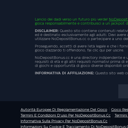
Lancio dei dadi verso un futuro più verde!
NoDeposit
gioca responsabilmente e contribuisci a un jackpot di
DISCLAIMER:
Questo sito contiene contenuti relativi 
ed è destinato esclusivamente agli adulti. Devi avere 
utilizzare NoDepositBonus.cc o partecipare a uno de
Proseguendo, accetti di avere l'età legale e che i forn
gioco d'azzardo ti offendono, fai clic qui per uscire.
NoDepositBonus.cc è una directory indipendente e un se
requisiti di età e gli altri requisiti normativi prima
di giochi e opportunità di gioco diverse disponibili on
INFORMATIVA DI AFFILIAZIONE:
Questo sito web con
Autorità Europee Di Regolamentazione Del Gioco
Gioco Res
Termini E Condizioni D’uso Per NoDepositBonus.cc
Termini
Informativa Sulla Privacy Per NoDepositBonus.cc
Informazioni Su Cookie E Tracciamento Di NoDepositBonus.