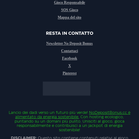
Gioco Responsabile
SOS Gioco
Mappa del sito
RESTA IN CONTATTO
Newsletter No Deposit Bonus
Contattaci
Facebook
X
Pinterest
Lancio dei dadi verso un futuro più verde!
NoDepositBonus.cc
è
alimentato da energia sostenibile.
Con hosting ecologico,
puntando su un domani più pulito. Unisciti al gioco, gioca
responsabilmente e contribuisci a un jackpot di energia
sostenibile!
DISCLAIMER:
Questo sito contiene contenuti relativi al gioco