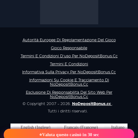
Autorità Europee Di Regolamentazione Del Gioco
Gioco Responsabile
Termini E Condizioni D’uso Per NoDepositBonus.cc
Termini E Condizioni
Informativa Sulla Privacy Per NoDepositBonus.cc
Informazioni Su Cookie E Tracciamento Di
NoDepositBonus.cc
Esclusione Di Responsabilità Del Sito Web Per
NoDepositBonus.cc
© Copyright 2007 - 2026.
NoDepositBonus.cc
.
Tutti i diritti riservati.
English
(
Inglese
)
Français
(
Francese
)
Italiano
⭐
Valuta questo casinò in 30 sec