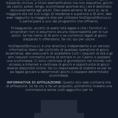
d'azzardo (inclusi, a titolo esemplificativo ma non esaustivo, giochi
da casinò, poker, bingo, scommesse sportive ecc.) ed è destinato
esclusivamente agli adulti. Devi avere almeno 18 anni (o, se la
maggiore età nel tuo luogo di residenza è superiore a 18 anni, devi
aver raggiunto la maggiore età) per utilizzare NoDepositBonus.cc
o partecipare a uno dei programmi che offriamo.
Proseguendo, accetti di avere l'età legale e che i fornitori e i
proprietari non si assumono alcuna responsabilità per le tue
azioni. Se hai meno di 18 anni o se contenuti legati al gioco
d'azzardo ti offendono, fai clic qui per uscire.
NoDepositBonus.cc è una directory indipendente e un servizio
informativo libero dal controllo di qualsiasi operatore di gioco.
Avvertenza: devi assicurarti di soddisfare tutti i requisiti di età e gli
altri requisiti normativi prima di entrare in un Casinò o piazzare
una scommessa. Ci sono centinaia di giurisdizioni nel mondo con
accesso a Internet e centinaia di giochi e opportunità di gioco
diverse disponibili online. Sei tu responsabile di stabilire se per te
sia legale giocare a determinati giochi o piazzare determinate
scommesse.
INFORMATIVA DI AFFILIAZIONE:
Questo sito web contiene link
di affiliazione. Se fai clic e fai un acquisto, potremmo ricevere una
commissione senza costi aggiuntivi per te.