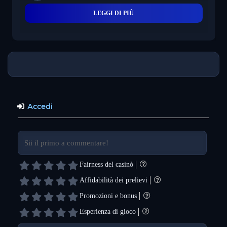
LEGGI DI PIÙ
Accedi
Fairness del casinò
Affidabilità dei prelievi
Promozioni e bonus
Esperienza di gioco
Name*