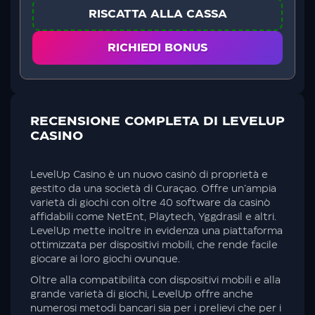
RISCATTA ALLA CASSA
RICHIEDI BONUS
RECENSIONE COMPLETA DI LEVELUP
CASINO
LevelUp Casino è un nuovo casinò di proprietà e
gestito da una società di Curaçao. Offre un’ampia
varietà di giochi con oltre 40 software da casinò
affidabili come NetEnt, Playtech, Yggdrasil e altri.
LevelUp mette inoltre in evidenza una piattaforma
ottimizzata per dispositivi mobili, che rende facile
giocare ai loro giochi ovunque.
Oltre alla compatibilità con dispositivi mobili e alla
grande varietà di giochi, LevelUp offre anche
numerosi metodi bancari sia per i prelievi che per i