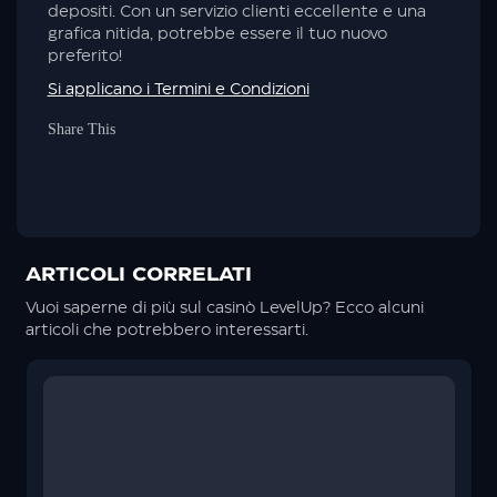
depositi. Con un servizio clienti eccellente e una
grafica nitida, potrebbe essere il tuo nuovo
preferito!
Si applicano i Termini e Condizioni
Share This
ARTICOLI CORRELATI
Vuoi saperne di più sul casinò LevelUp? Ecco alcuni
articoli che potrebbero interessarti.