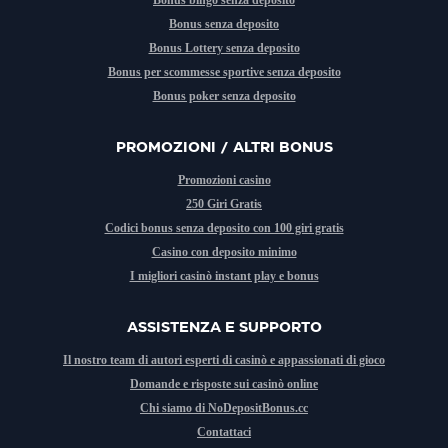
Bonus senza deposito
Bonus Lottery senza deposito
Bonus per scommesse sportive senza deposito
Bonus poker senza deposito
PROMOZIONI / ALTRI BONUS
Promozioni casino
250 Giri Gratis
Codici bonus senza deposito con 100 giri gratis
Casino con deposito minimo
I migliori casinò instant play e bonus
ASSISTENZA E SUPPORTO
Il nostro team di autori esperti di casinò e appassionati di gioco
Domande e risposte sui casinò online
Chi siamo di NoDepositBonus.cc
Contattaci