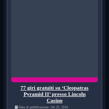
77 giri gratuiti su ‘Cleopatras
Pyramid II’ presso Lincoln
Casino
Data di pubblicazione: Ott 25, 2016