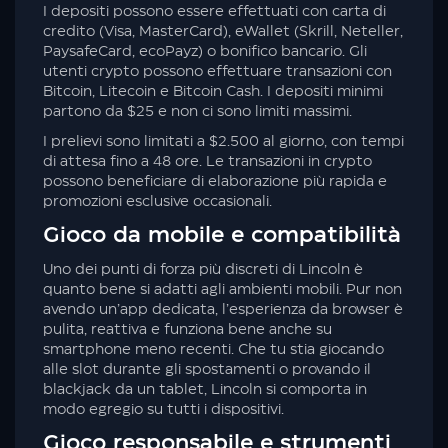
I depositi possono essere effettuati con carta di
credito (Visa, MasterCard), eWallet (Skrill, Neteller,
PaysafeCard, ecoPayz) o bonifico bancario. Gli
utenti crypto possono effettuare transazioni con
Bitcoin, Litecoin e Bitcoin Cash. I depositi minimi
partono da $25 e non ci sono limiti massimi.
I prelievi sono limitati a $2.500 al giorno, con tempi
di attesa fino a 48 ore. Le transazioni in crypto
possono beneficiare di elaborazione più rapida e
promozioni esclusive occasionali.
Gioco da mobile e compatibilità
Uno dei punti di forza più discreti di Lincoln è
quanto bene si adatti agli ambienti mobili. Pur non
avendo un’app dedicata, l’esperienza da browser è
pulita, reattiva e funziona bene anche su
smartphone meno recenti. Che tu stia giocando
alle slot durante gli spostamenti o provando il
blackjack da un tablet, Lincoln si comporta in
modo egregio su tutti i dispositivi.
Gioco responsabile e strumenti