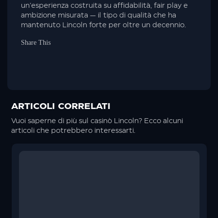
un’esperienza costruita su affidabilità, fair play e
ambizione misurata — il tipo di qualità che ha
mantenuto Lincoln forte per oltre un decennio.
Share This
ARTICOLI CORRELATI
Vuoi saperne di più sul casinò Lincoln? Ecco alcuni
articoli che potrebbero interessarti.