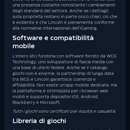
una presenza costante nonostante i cambiamenti
degli standard del settore. Anche se i dettagli
sulla proprietà restano in parte poco chiari, ciò che
è evidente è che Lincoln è pienamente conforme
alle normative internazionali dell’iGaming.
Software e compatibilità
mobile
L’intero sito funziona con software fornito da WGS
Technology, uno sviluppatore di fascia media con
una base di utenti fedele. Anche se il catalogo
giochi non è enorme, la partnership di lunga data
tra WGS e Lincoln garantisce coerenza e
affidabilità. Non esiste un’app mobile dedicata, ma
la piattaforma è ottimizzata per i browser web
mobili e supporta dispositivi iOS, Android,
Blackberry e Microsoft.
Tutti i giochi sono certificati per equità e casualità.
Libreria di giochi