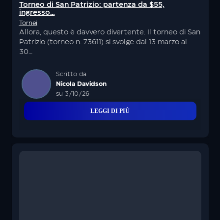
Torneo di San Patrizio: partenza da $55,
ingresso…
Tornei
Allora, questo è davvero divertente. Il torneo di San
Patrizio (torneo n. 73611) si svolge dal 13 marzo al
30…
Scritto da
Nicola Davidson
su 3/10/26
LEGGI DI PIÙ