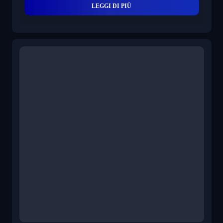
LEGGI DI PIÙ