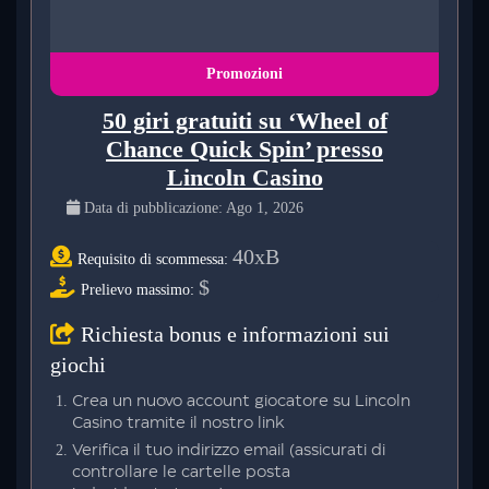
Promozioni
50 giri gratuiti su ‘Wheel of
Chance Quick Spin’ presso
Lincoln Casino
Data di pubblicazione: Ago 1, 2026
40xB
Requisito di scommessa:
$
Prelievo massimo:
Richiesta bonus e informazioni sui
giochi
Crea un nuovo account giocatore su Lincoln
Casino tramite il nostro link
Verifica il tuo indirizzo email (assicurati di
controllare le cartelle posta