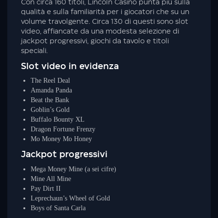
Con circa 160 titoli, Lincoln Casino punta più sulla
qualità e sulla familiarità per i giocatori che su un
volume travolgente. Circa 130 di questi sono slot
video, affiancate da una modesta selezione di
jackpot progressivi, giochi da tavolo e titoli
speciali.
Slot video in evidenza
The Reel Deal
Amanda Panda
Beat the Bank
Goblin’s Gold
Buffalo Bounty XL
Dragon Fortune Frenzy
Mo Money Mo Honey
Jackpot progressivi
Mega Money Mine (a sei cifre)
Mine All Mine
Pay Dirt II
Leprechaun’s Wheel of Gold
Boys of Santa Carla