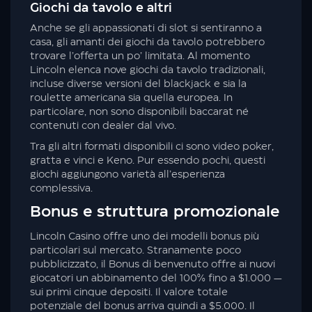
Giochi da tavolo e altri
Anche se gli appassionati di slot si sentiranno a
casa, gli amanti dei giochi da tavolo potrebbero
trovare l’offerta un po’ limitata. Al momento
Lincoln elenca nove giochi da tavolo tradizionali,
incluse diverse versioni del blackjack e sia la
roulette americana sia quella europea. In
particolare, non sono disponibili baccarat né
contenuti con dealer dal vivo.
Tra gli altri formati disponibili ci sono video poker,
gratta e vinci e Keno. Pur essendo pochi, questi
giochi aggiungono varietà all’esperienza
complessiva.
Bonus e struttura promozionale
Lincoln Casino offre uno dei modelli bonus più
particolari sul mercato. Stranamente poco
pubblicizzato, il Bonus di benvenuto offre ai nuovi
giocatori un abbinamento del 100% fino a $1.000 —
sui primi cinque depositi. Il valore totale
potenziale del bonus arriva quindi a $5.000. Il