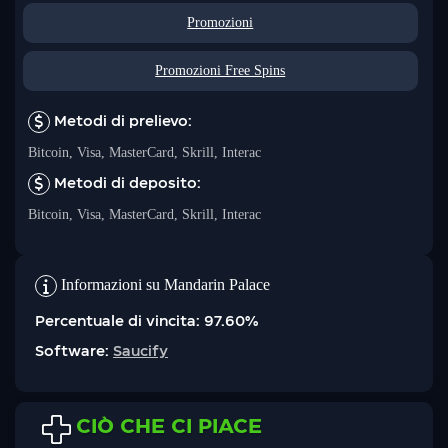
Promozioni
Promozioni Free Spins
Metodi di prelievo:
Bitcoin, Visa, MasterCard, Skrill, Interac
Metodi di deposito:
Bitcoin, Visa, MasterCard, Skrill, Interac
Informazioni su Mandarin Palace
Percentuale di vincita:
97.60%
Software:
Saucify
CIÒ CHE CI PIACE