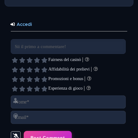
Accedi
Fairness del casinò
Affidabilità dei prelievi
Promozioni e bonus
Esperienza di gioco
Name*
Email*