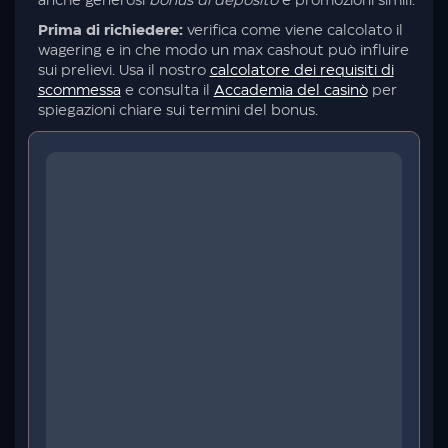
anche generosi
bonus di deposito
e promozioni simili.
Prima di richiedere:
verifica come viene calcolato il
wagering e in che modo un max cashout può influire
sui prelievi. Usa il nostro
calcolatore dei requisiti di
scommessa
e consulta il
Accademia del casinò
per
spiegazioni chiare sui termini del bonus.