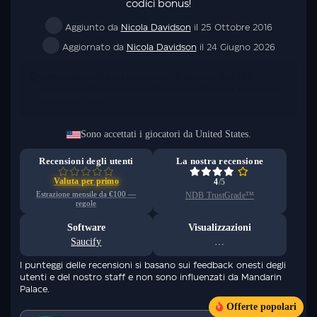
codici bonus!
Aggiunto da
Nicola Davidson
il 25 Ottobre 2016
Aggiornato da
Nicola Davidson
il 24 Giugno 2026
Questo articolo è stato tradotto con il supporto dell’AI e
revisionato dal nostro team editoriale per chiarezza, accuratezza
e rilevanza locale.
Sono accettati i giocatori da United States.
Recensioni degli utenti
La nostra recensione
Valuta per primo
4
/5
Estrazione mensile da €100 —
NDB TrustGrade™
regole
Software
Visualizzazioni
Saucify
…
I punteggi delle recensioni si basano sui feedback onesti degli
utenti e del nostro staff e non sono influenzati da Mandarin
Palace.
Offerte popolari