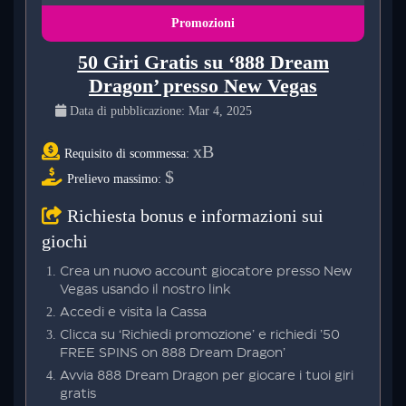
Promozioni
50 Giri Gratis su ‘888 Dream
Dragon’ presso New Vegas
Data di pubblicazione: Mar 4, 2025
xB
Requisito di scommessa:
$
Prelievo massimo:
Richiesta bonus e informazioni sui
giochi
Crea un nuovo account giocatore presso New
Vegas usando il nostro link
Accedi e visita la Cassa
Clicca su ‘Richiedi promozione’ e richiedi ’50
FREE SPINS on 888 Dream Dragon’
Avvia 888 Dream Dragon per giocare i tuoi giri
gratis