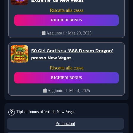
Extreme’ da New Vegas
Riscatta alla cassa
RICHIEDI BONUS
Aggiunto il: Mag 20, 2025
50 Giri Gratis su ‘888 Dream Dragon’
presso New Vegas
Riscatta alla cassa
RICHIEDI BONUS
Aggiunto il: Mar 4, 2025
Tipi di bonus offerti da New Vegas
Promozioni