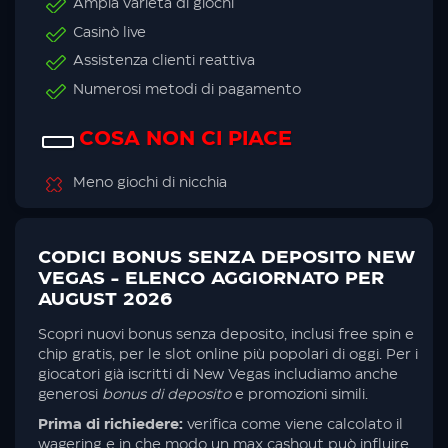
Ampia varietà di giochi
Casinò live
Assistenza clienti reattiva
Numerosi metodi di pagamento
COSA NON CI PIACE
Meno giochi di nicchia
CODICI BONUS SENZA DEPOSITO NEW
VEGAS - ELENCO AGGIORNATO PER
AUGUST 2026
Scopri nuovi bonus senza deposito, inclusi free spin e
chip gratis, per le slot online più popolari di oggi. Per i
giocatori già iscritti di New Vegas includiamo anche
generosi
bonus di deposito
e promozioni simili.
Prima di richiedere:
verifica come viene calcolato il
wagering e in che modo un max cashout può influire