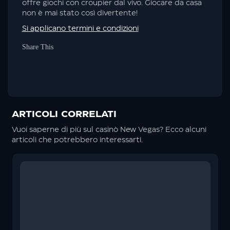
offre giochi con croupier dal vivo. Giocare da casa
non è mai stato così divertente!
Si applicano termini e condizioni
Share This
ARTICOLI CORRELATI
Vuoi saperne di più sul casinò New Vegas? Ecco alcuni
articoli che potrebbero interessarti.