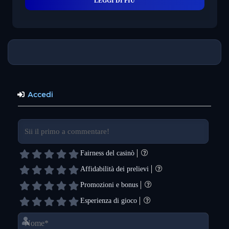
LEGGI DI PIÙ
Accedi
Fairness del casinò
Affidabilità dei prelievi
Promozioni e bonus
Esperienza di gioco
Name*