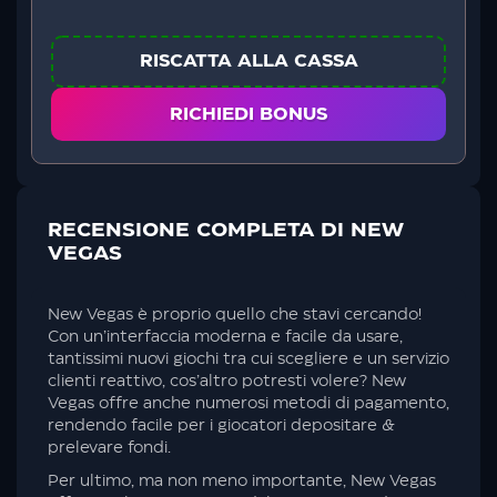
RISCATTA ALLA CASSA
RICHIEDI BONUS
RECENSIONE COMPLETA DI NEW
VEGAS
New Vegas è proprio quello che stavi cercando!
Con un’interfaccia moderna e facile da usare,
tantissimi nuovi giochi tra cui scegliere e un servizio
clienti reattivo, cos’altro potresti volere? New
Vegas offre anche numerosi metodi di pagamento,
rendendo facile per i giocatori depositare &
prelevare fondi.
Per ultimo, ma non meno importante, New Vegas