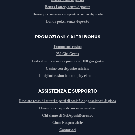
Bonus Lottery senza deposito
Bonus per scommesse sportive senza deposito
Bonus poker senza deposito
PROMOZIONI / ALTRI BONUS
Promozioni casino
250 Giri Gratis
Codici bonus senza deposito con 100 giri gratis
Casino con deposito minimo
I migliori casinò instant play e bonus
ASSISTENZA E SUPPORTO
Il nostro team di autori esperti di casinò e appassionati di gioco
Domande e risposte sui casinò online
Chi siamo di NoDepositBonus.cc
Gioco Responsabile
Contattaci