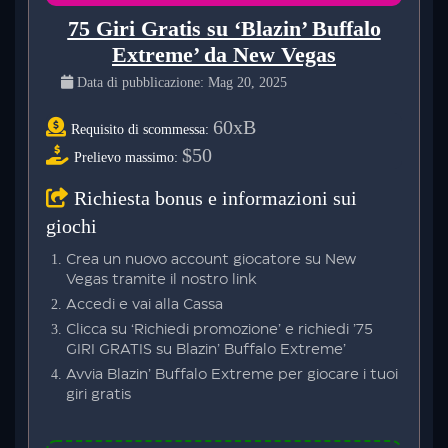
75 Giri Gratis su ‘Blazin’ Buffalo
Extreme’ da New Vegas
Data di pubblicazione: Mag 20, 2025
60xB
Requisito di scommessa:
$50
Prelievo massimo:
Richiesta bonus e informazioni sui
giochi
Crea un nuovo account giocatore su New
Vegas tramite il nostro link
Accedi e vai alla Cassa
Clicca su ‘Richiedi promozione’ e richiedi ’75
GIRI GRATIS su Blazin’ Buffalo Extreme’
Avvia Blazin’ Buffalo Extreme per giocare i tuoi
giri gratis