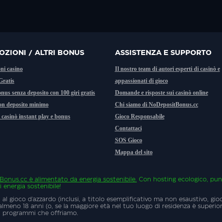
ZIONI / ALTRI BONUS
ASSISTENZA E SUPPORTO
ni casino
Il nostro team di autori esperti di casinò e
Gratis
appassionati di gioco
nus senza deposito con 100 giri gratis
Domande e risposte sui casinò online
on deposito minimo
Chi siamo di NoDepositBonus.cc
i casinò instant play e bonus
Gioco Responsabile
Contattaci
SOS Gioco
Mappa del sito
Bonus.cc
è alimentato da energia sostenibile.
Con hosting ecologico, punt
 energia sostenibile!
al gioco d'azzardo (inclusi, a titolo esemplificativo ma non esaustivo, gi
almeno 18 anni (o, se la maggiore età nel tuo luogo di residenza è superior
i programmi che offriamo.