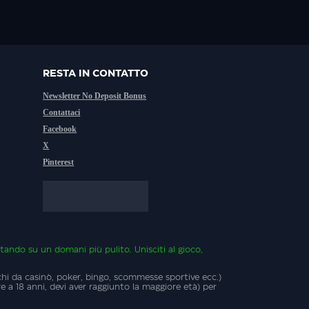
RESTA IN CONTATTO
Newsletter No Deposit Bonus
Contattaci
Facebook
X
Pinterest
ando su un domani più pulito. Unisciti al gioco,
ochi da casinò, poker, bingo, scommesse sportive ecc.)
e a 18 anni, devi aver raggiunto la maggiore età) per