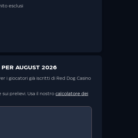
ito esclusi
 PER AUGUST 2026
er i giocatori già iscritti di Red Dog Casino
ui prelievi. Usa il nostro
calcolatore dei