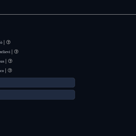
nò
relievi
nus
oco
Name*
Email*