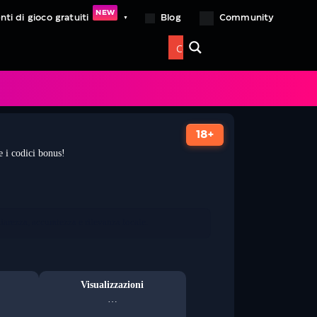
NEW
ti di gioco gratuiti
Blog
Community
18+
e i codici bonus!
hiarezza, accuratezza e rilevanza locale.
Visualizzazioni
…