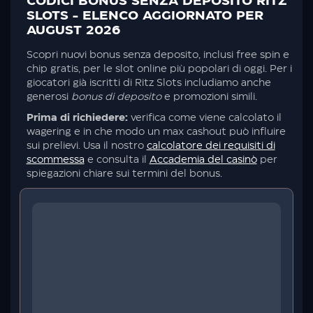
CODICI BONUS SENZA DEPOSITO RITZ
SLOTS - ELENCO AGGIORNATO PER
AUGUST 2026
Scopri nuovi bonus senza deposito, inclusi free spin e
chip gratis, per le slot online più popolari di oggi. Per i
giocatori già iscritti di Ritz Slots includiamo anche
generosi
bonus di deposito
e promozioni simili.
Prima di richiedere:
verifica come viene calcolato il
wagering e in che modo un max cashout può influire
sui prelievi. Usa il nostro
calcolatore dei requisiti di
scommessa
e consulta il
Accademia del casinò
per
spiegazioni chiare sui termini del bonus.