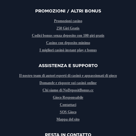
PROMOZIONI / ALTRI BONUS
Promozioni casino
250 Giri Gratis
Codici bonus senza deposito con 100 giri gratis
Casino con deposito minimo
I migliori casinò instant play e bonus
ASSISTENZA E SUPPORTO
Il nostro team di autori esperti di casinò e appassionati di gioco
Domande e risposte sui casinò online
Chi siamo di NoDepositBonus.cc
Gioco Responsabile
Contattaci
SOS Gioco
Mappa del sito
RESTA IN CONTATTO