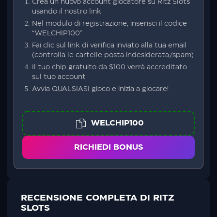
Crea un nuovo account giocatore su Ritz Slots
usando il nostro link
Nel modulo di registrazione, inserisci il codice
“WELCHIP100”
Fai clic sul link di verifica inviato alla tua email
(controlla le cartelle posta indesiderata/spam)
Il tuo chip gratuito da $100 verrà accreditato
sul tuo account
Avvia QUALSIASI gioco e inizia a giocare!
WELCHIP100
RICHIEDI BONUS
RECENSIONE COMPLETA DI RITZ
SLOTS