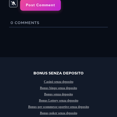
0
COMMENTS
BONUS SENZA DEPOSITO
Casinò senza deposito
Bonus bingo senza deposito
Bonus senza deposito
Bonus Lottery senza deposito
Bonus per scommesse sportive senza deposito
Bonus poker senza deposito