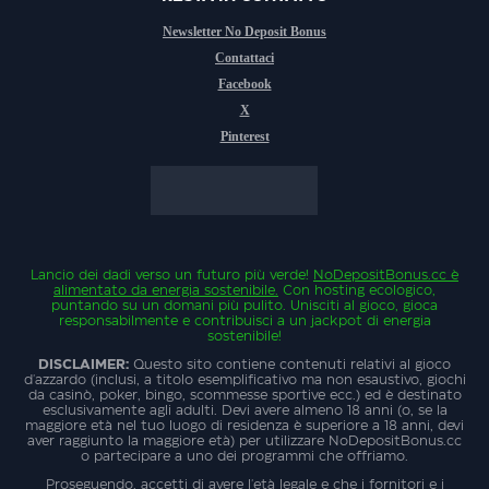
Newsletter No Deposit Bonus
Contattaci
Facebook
X
Pinterest
Lancio dei dadi verso un futuro più verde!
NoDepositBonus.cc
è
alimentato da energia sostenibile.
Con hosting ecologico,
puntando su un domani più pulito. Unisciti al gioco, gioca
responsabilmente e contribuisci a un jackpot di energia
sostenibile!
DISCLAIMER:
Questo sito contiene contenuti relativi al gioco
d'azzardo (inclusi, a titolo esemplificativo ma non esaustivo, giochi
da casinò, poker, bingo, scommesse sportive ecc.) ed è destinato
esclusivamente agli adulti. Devi avere almeno 18 anni (o, se la
maggiore età nel tuo luogo di residenza è superiore a 18 anni, devi
aver raggiunto la maggiore età) per utilizzare NoDepositBonus.cc
o partecipare a uno dei programmi che offriamo.
Proseguendo, accetti di avere l'età legale e che i fornitori e i