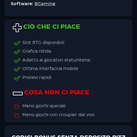
Software:
BGaming
CIÒ CHE CI PIACE
Slot RTG disponibili
Grafica nitida
Adatto ai giocatori statunitensi
Ottima interfaccia mobile
Prelievi rapidi
COSA NON CI PIACE
Meno giochi speciali
Meno giochi con croupier dal vivo