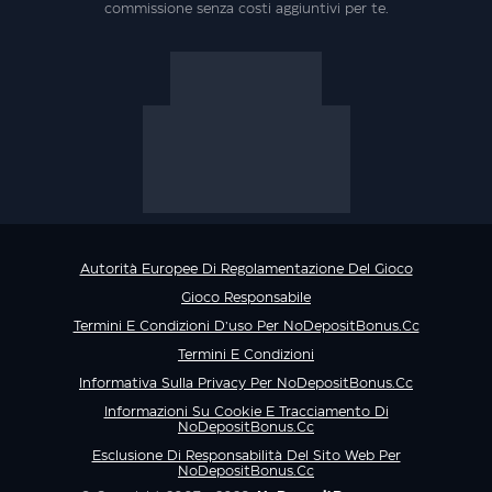
commissione senza costi aggiuntivi per te.
Autorità Europee Di Regolamentazione Del Gioco
Gioco Responsabile
Termini E Condizioni D’uso Per NoDepositBonus.cc
Termini E Condizioni
Informativa Sulla Privacy Per NoDepositBonus.cc
Informazioni Su Cookie E Tracciamento Di
NoDepositBonus.cc
Esclusione Di Responsabilità Del Sito Web Per
NoDepositBonus.cc