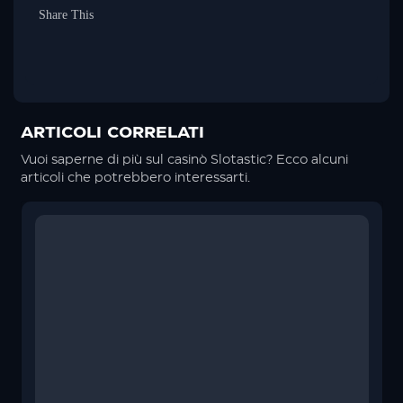
Share This
ARTICOLI CORRELATI
Vuoi saperne di più sul casinò Slotastic? Ecco alcuni
articoli che potrebbero interessarti.