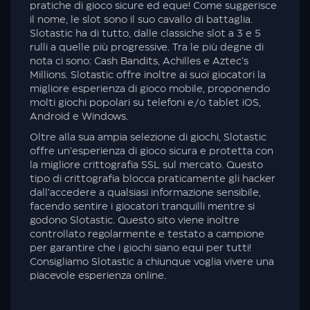
pratiche di gioco sicure ed eque! Come suggerisce
il nome, le slot sono il suo cavallo di battaglia.
Slotastic ha di tutto, dalle classiche slot a 3 e 5
rulli a quelle più progressive. Tra le più degne di
nota ci sono: Cash Bandits, Achilles e Aztec’s
Millions. Slotastic offre inoltre ai suoi giocatori la
migliore esperienza di gioco mobile, proponendo
molti giochi popolari su telefoni e/o tablet iOS,
Android e Windows.
Oltre alla sua ampia selezione di giochi, Slotastic
offre un’esperienza di gioco sicura e protetta con
la migliore crittografia SSL sul mercato. Questo
tipo di crittografia blocca praticamente gli hacker
dall’accedere a qualsiasi informazione sensibile,
facendo sentire i giocatori tranquilli mentre si
godono Slotastic. Questo sito viene inoltre
controllato regolarmente e testato a campione
per garantire che i giochi siano equi per tutti!
Consigliamo Slotastic a chiunque voglia vivere una
piacevole esperienza online.