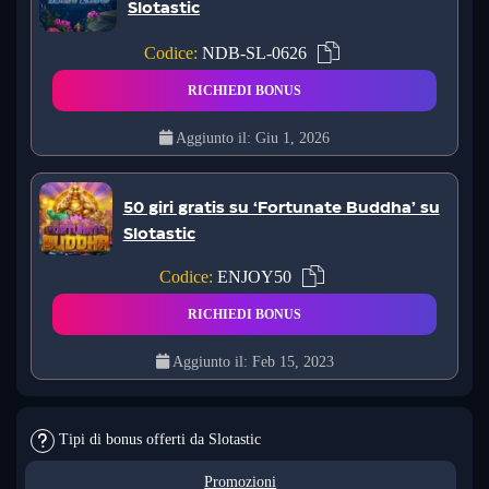
Slotastic
Codice:
NDB-SL-0626
RICHIEDI BONUS
Aggiunto il: Giu 1, 2026
50 giri gratis su ‘Fortunate Buddha’ su
Slotastic
Codice:
ENJOY50
RICHIEDI BONUS
Aggiunto il: Feb 15, 2023
Tipi di bonus offerti da Slotastic
Promozioni