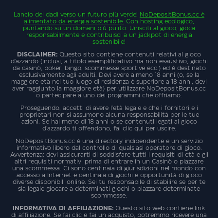
Lancio dei dadi verso un futuro più verde!
NoDepositBonus.cc
è
alimentato da energia sostenibile.
Con hosting ecologico,
puntando su un domani più pulito. Unisciti al gioco, gioca
responsabilmente e contribuisci a un jackpot di energia
sostenibile!
DISCLAIMER:
Questo sito contiene contenuti relativi al gioco
d'azzardo (inclusi, a titolo esemplificativo ma non esaustivo, giochi
da casinò, poker, bingo, scommesse sportive ecc.) ed è destinato
esclusivamente agli adulti. Devi avere almeno 18 anni (o, se la
maggiore età nel tuo luogo di residenza è superiore a 18 anni, devi
aver raggiunto la maggiore età) per utilizzare NoDepositBonus.cc
o partecipare a uno dei programmi che offriamo.
Proseguendo, accetti di avere l'età legale e che i fornitori e i
proprietari non si assumono alcuna responsabilità per le tue
azioni. Se hai meno di 18 anni o se contenuti legati al gioco
d'azzardo ti offendono, fai clic qui per uscire.
NoDepositBonus.cc è una directory indipendente e un servizio
informativo libero dal controllo di qualsiasi operatore di gioco.
Avvertenza: devi assicurarti di soddisfare tutti i requisiti di età e gli
altri requisiti normativi prima di entrare in un Casinò o piazzare
una scommessa. Ci sono centinaia di giurisdizioni nel mondo con
accesso a Internet e centinaia di giochi e opportunità di gioco
diverse disponibili online. Sei tu responsabile di stabilire se per te
sia legale giocare a determinati giochi o piazzare determinate
scommesse.
INFORMATIVA DI AFFILIAZIONE:
Questo sito web contiene link
di affiliazione. Se fai clic e fai un acquisto, potremmo ricevere una