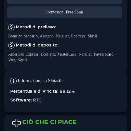
Promozioni Free Spins
Metodi di prelievo:
Bonifico bancario, Assegno, Neteller, EcoPayz, Skrill
Metodi di deposito:
American Express, EcoPayz, MasterCard, Neteller, Paysafecard,
Visa, Skrill
Informazioni su Slotastic
Percentuale di vincita:
98.12%
Software:
RTG
CIÒ CHE CI PIACE