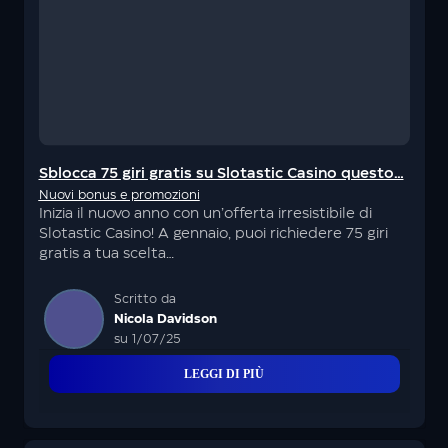
Sblocca 75 giri gratis su Slotastic Casino questo…
Nuovi bonus e promozioni
Inizia il nuovo anno con un’offerta irresistibile di
Slotastic Casino! A gennaio, puoi richiedere 75 giri
gratis a tua scelta…
Scritto da
Nicola Davidson
su 1/07/25
LEGGI DI PIÙ