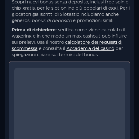
Scopri nuovi bonus senza deposito, inclusi free spin e
chip gratis, per le slot online più popolari di oggi. Per i
giocatori già iscritti di Slotastic includiamo anche
generosi
bonus di deposito
e promozioni simili.
Prima di richiedere:
verifica come viene calcolato il
wagering e in che modo un max cashout può influire
sui prelievi. Usa il nostro
calcolatore dei requisiti di
scommessa
e consulta il
Accademia del casinò
per
spiegazioni chiare sui termini del bonus.