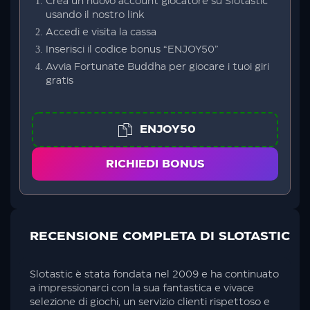
Crea un nuovo account giocatore su Slotastic
usando il nostro link
Accedi e visita la cassa
Inserisci il codice bonus “ENJOY50”
Avvia Fortunate Buddha per giocare i tuoi giri
gratis
ENJOY50
RICHIEDI BONUS
RECENSIONE COMPLETA DI SLOTASTIC
Slotastic è stata fondata nel 2009 e ha continuato
a impressionarci con la sua fantastica e vivace
selezione di giochi, un servizio clienti rispettoso e