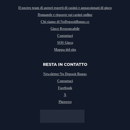
Il nostro team di autori esperti di casinò e appassionati di gioco
Domande e risposte sui casinò online
Chi siamo di NoDepositBonus.cc
Gioco Responsabile
Contattaci
SOS Gioco
Mappa del sito
RESTA IN CONTATTO
Newsletter No Deposit Bonus
Contattaci
Facebook
X
Pinterest