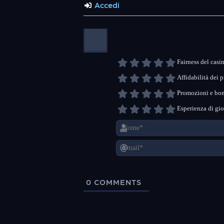
Accedi
Fairness del casi
Affidabilità dei p
Promozioni e bo
Esperienza di gi
0
COMMENTS