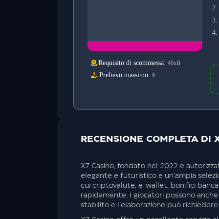
Requisito di scommessa:
40xB
Prelievo massimo:
$
RECENSIONE COMPLETA DI 
X7 Casino, fondato nel 2022 e autorizz
elegante e futuristico e un’ampia selezio
cui criptovalute, e-wallet, bonifici banc
rapidamente. I giocatori possono anche 
stabilito e l’elaborazione può richiedere 