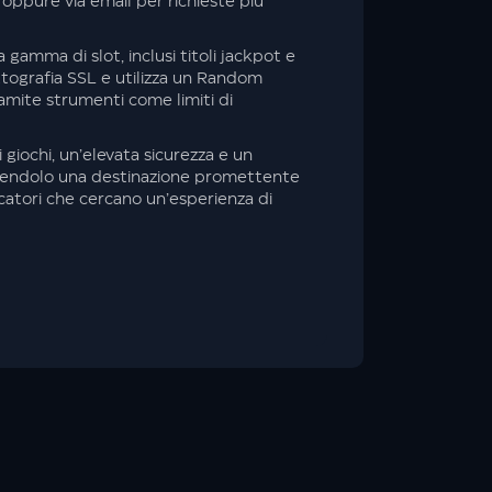
, oppure via email per richieste più
gamma di slot, inclusi titoli jackpot e
rittografia SSL e utilizza un Random
amite strumenti come limiti di
 giochi, un’elevata sicurezza e un
 rendendolo una destinazione promettente
ocatori che cercano un’esperienza di