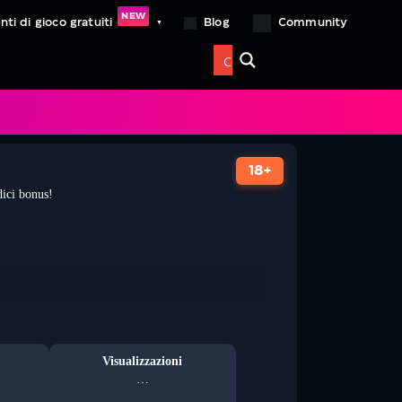
NEW
ti di gioco gratuiti
Blog
Community
18+
dici bonus!
hiarezza, accuratezza e rilevanza locale.
Visualizzazioni
…