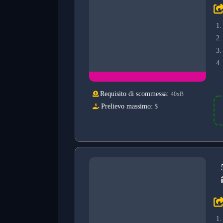
Requisito di scommessa:
40xB
Prelievo massimo:
$