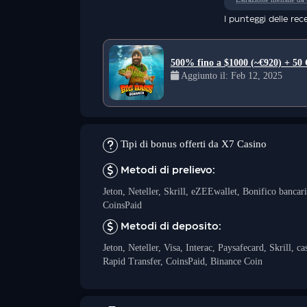
I punteggi delle rec
500% fino a $1000 (~€920) + 50 G
Aggiunto il: Feb 12, 2025
Tipi di bonus offerti da X7 Casino
Metodi di prelievo:
Jeton, Neteller, Skrill, eZEEwallet, Bonifico bancar
CoinsPaid
Metodi di deposito:
Jeton, Neteller, Visa, Interac, Paysafecard, Skrill, 
Rapid Transfer, CoinsPaid, Binance Coin